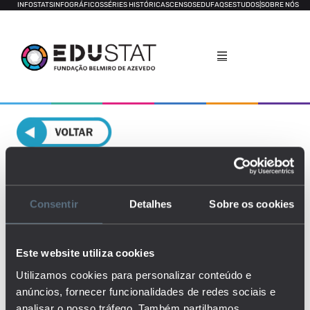
INFOSTATS
INFOGRÁFICOS
SÉRIES HISTÓRICAS
CENSOS
EDUFAQS
ESTUDOS
|
SOBRE NÓS
Transição de alunos
Consentir
Detalhes
Sobre os cookies
GERAL
RELATÓRIO POR LOCAL
DECOMPOSIÇÃO
Este website utiliza cookies
Utilizamos cookies para personalizar conteúdo e
anúncios, fornecer funcionalidades de redes sociais e
analisar o nosso tráfego. Também partilhamos