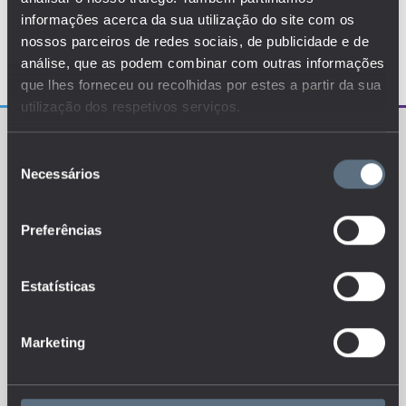
informações acerca da sua utilização do site com os
nossos parceiros de redes sociais, de publicidade e de
análise, que as podem combinar com outras informações
que lhes forneceu ou recolhidas por estes a partir da sua
utilização dos respetivos serviços.
Seleção
Necessários
de
consentimento
Preferências
O EDUSTAT sistematiza um conjunto de indicadores e
de métricas explanatórias que permitem o
conhecimento da situação atual, tendências de
evolução e dinâmicas estruturais do sistema de ensino
português.
Estatísticas
Marketing