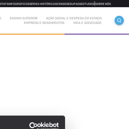
|
OSTATS
INFOGRÁFICOS
SÉRIES HISTÓRICAS
CENSOS
EDUFAQS
ESTUDOS
SOBRE NÓS
O
ENSINO SUPERIOR
AÇÃO SOCIAL E DESPESA DO ESTADO
EMPREGO E RENDIMENTOS
VIDA E SOCIEDADE