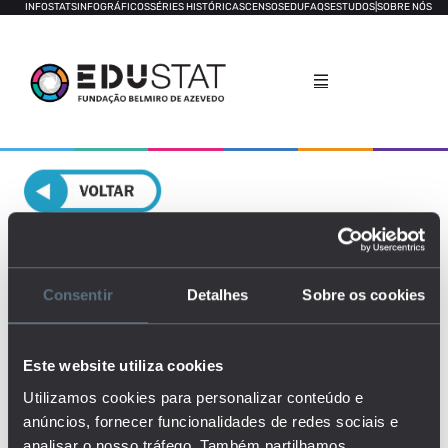
INFOSTATS
INFOGRÁFICOS
SÉRIES HISTÓRICAS
CENSOS
EDUFAQS
ESTUDOS
|
SOBRE NÓS
Necessidades Especiais de
Educação
Consentir
Detalhes
Sobre os cookies
GERAL
DESEMPENHO FUNCIONAL
Este website utiliza cookies
Utilizamos cookies para personalizar conteúdo e
anúncios, fornecer funcionalidades de redes sociais e
analisar o nosso tráfego. Também partilhamos