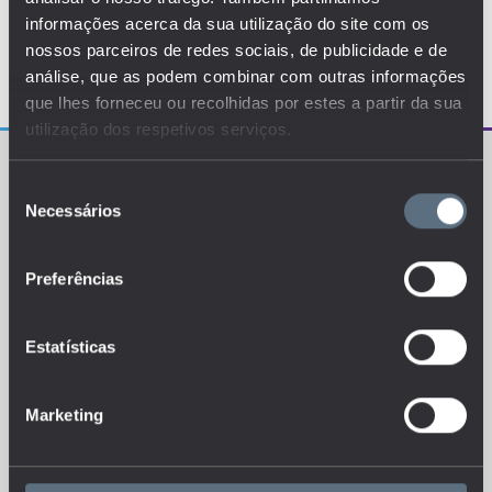
informações acerca da sua utilização do site com os
nossos parceiros de redes sociais, de publicidade e de
análise, que as podem combinar com outras informações
que lhes forneceu ou recolhidas por estes a partir da sua
utilização dos respetivos serviços.
Seleção
Necessários
de
consentimento
Preferências
O EDUSTAT sistematiza um conjunto de indicadores e
de métricas explanatórias que permitem o
conhecimento da situação atual, tendências de
evolução e dinâmicas estruturais do sistema de ensino
português.
Estatísticas
Marketing