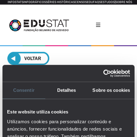
INFOSTATS
INFOGRÁFICOS
SÉRIES HISTÓRICAS
CENSOS
EDUFAQS
ESTUDOS
|
SOBRE NÓS
Estudantes bolseiros do ensino
superior
Consentir
Detalhes
Sobre os cookies
GERAL
RELATÓRIO POR LOCAL
DECOMPOSIÇÃO
Este website utiliza cookies
Utilizamos cookies para personalizar conteúdo e
anúncios, fornecer funcionalidades de redes sociais e
analisar o nosso tráfego. Também partilhamos