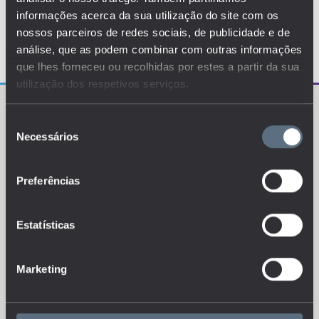
informações acerca da sua utilização do site com os
nossos parceiros de redes sociais, de publicidade e de
análise, que as podem combinar com outras informações
que lhes forneceu ou recolhidas por estes a partir da sua
utilização dos respetivos serviços.
Seleção
Necessários
de
consentimento
Preferências
O EDUSTAT sistematiza um conjunto de indicadores e
de métricas explanatórias que permitem o
conhecimento da situação atual, tendências de
evolução e dinâmicas estruturais do sistema de ensino
português.
Estatísticas
Marketing