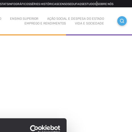
|
OSTATS
INFOGRÁFICOS
SÉRIES HISTÓRICAS
CENSOS
EDUFAQS
ESTUDOS
SOBRE NÓS
O
ENSINO SUPERIOR
AÇÃO SOCIAL E DESPESA DO ESTADO
EMPREGO E RENDIMENTOS
VIDA E SOCIEDADE