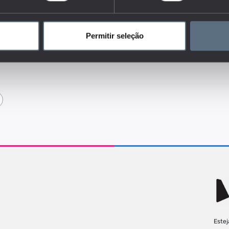
a ter realizado o rastreio do colo do útero considerando o último
mento temporal em que foi realizado.
dores do conjunto que responde às questões:
Permitir seleção
de, o bem-estar e o estilo de vida estão relacionados com a
Estej