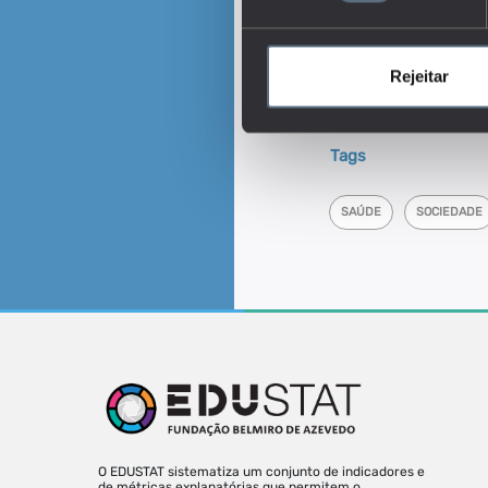
escolaridade, que declar
exame realizado e o mo
Este é um dos indica
Rejeitar
Em que medida a saú
educação?
Tags
SAÚDE
SOCIEDADE
O EDUSTAT sistematiza um conjunto de indicadores e
de métricas explanatórias que permitem o