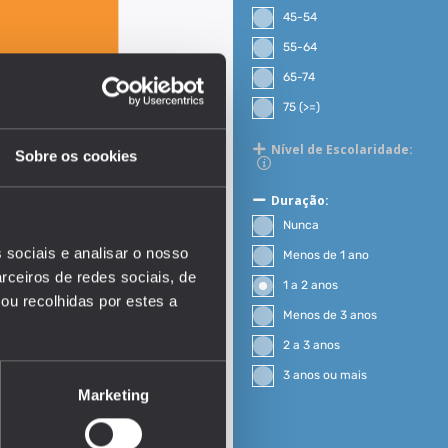
45-54
55-64
65-74
75 (>=)
Nível de Escolaridade:
Sobre os cookies
Duração:
Nunca
 sociais e analisar o nosso
Menos de 1 ano
rceiros de redes sociais, de
1 a 2 anos
ou recolhidas por estes a
Menos de 3 anos
2 a 3 anos
EDUSTAT 2026
3 anos ou mais
Marketing