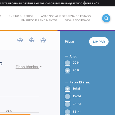
|
OSTATS
INFOGRÁFICOS
SÉRIES HISTÓRICAS
CENSOS
EDUFAQS
ESTUDOS
SOBRE NÓS
O
ENSINO SUPERIOR
AÇÃO SOCIAL E DESPESA DO ESTADO
EMPREGO E RENDIMENTOS
VIDA E SOCIEDADE
Filtrar
LIMPAR
Ano:
o
2014
Ficha técnica
2019
Faixa Etária:
Total
15-24
25-34
35-44