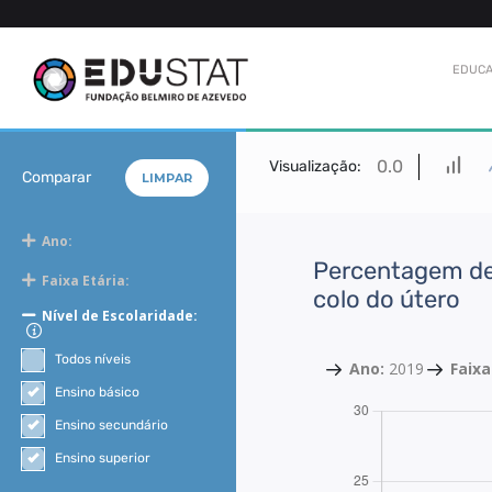
EDUCA
0.0
Visualização:
Comparar
LIMPAR
Ano:
Percentagem de 
Faixa Etária:
colo do útero
Nível de Escolaridade:
Todos níveis
Ano:
2019
Faixa
Ensino básico
Ensino secundário
Ensino superior