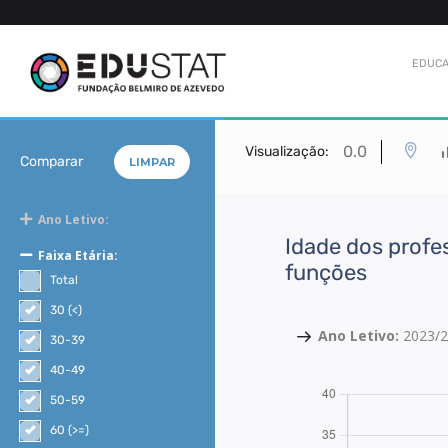
EDUCA
0.0
Visualização:
Comparar
LIMPAR
Ano Letivo:
Idade dos profe
Faixa Etária:
funções
Total
30 (<)
Ano Letivo:
2023/
30-39
40-49
50-59
60 (>=)