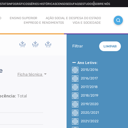
|
OSTATS
INFOGRÁFICOS
SÉRIES HISTÓRICAS
CENSOS
EDUFAQS
ESTUDOS
SOBRE NÓS
O
ENSINO SUPERIOR
AÇÃO SOCIAL E DESPESA DO ESTADO
EMPREGO E RENDIMENTOS
VIDA E SOCIEDADE
Filtrar
LIMPAR
Ano Letivo:
e
2015/2016
Ficha técnica
2016/2017
2017/2018
Docência:
Total
2018/2019
2019/2020
2020/2021
2021/2022