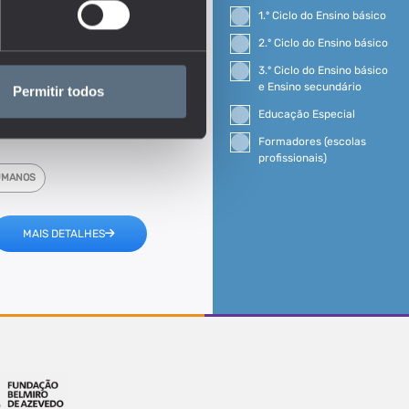
1.º Ciclo do Ensino básico
2.º Ciclo do Ensino básico
3.º Ciclo do Ensino básico
e Ensino secundário
Permitir todos
Educação Especial
Formadores (escolas
profissionais)
UMANOS
MAIS DETALHES