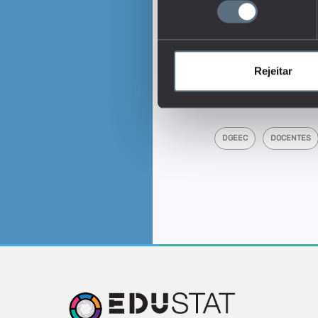
consentimento
e por distribuição geogr
funções. Permite anali
Este é um dos indica
Qual o perfil dos d
do tempo?
Rejeitar
Tags
DGEEC
DOCENTES