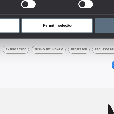
áfica face à totalidade destes profissionais em exercício de
sar como se distribuem os docentes em termos de idade.
dores do conjunto que responde às questões:
ocentes nos diferentes níveis de ensino e como tem evoluído ao longo
Permitir seleção
ENSINO BÁSICO
ENSINO SECUNDÁRIO
PROFESSOR
RECURSOS H