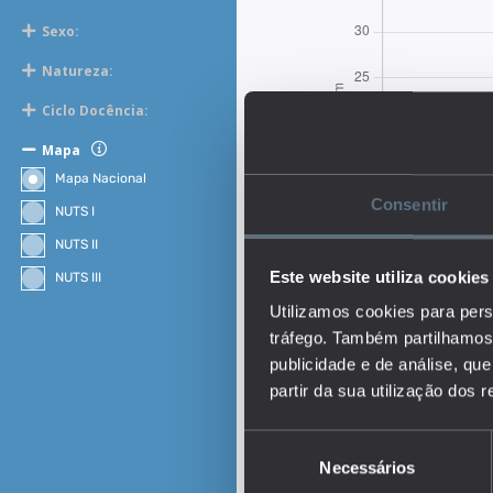
Sexo:
Natureza:
Ciclo Docência:
Mapa
Mapa Nacional
Consentir
NUTS I
NUTS II
Este website utiliza cookies
NUTS III
Utilizamos cookies para pers
tráfego. Também partilhamos 
publicidade e de análise, q
partir da sua utilização dos 
Seleção
Descrição:
Necessários
de
O indicador representa o