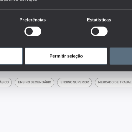
 NEEF (Nem em Emprego, nem em Educação ou Formação) deriva
 NEET (Not in Education, Employment or Training). A União
tegoria NEET apenas os jovens com idades entre os 15 e os 24
Preferências
Estatísticas
 em conta que as transições para a vida adulta são cada vez
ia pode abarcar idades mais avançadas.
dores do conjunto que responde às questões:
 de NEEFs por idade e nível de educação?
s da empregabilidade dos diplomados das instituições de educação e
longo do tempo?
Permitir seleção
ÁSICO
ENSINO SECUNDÁRIO
ENSINO SUPERIOR
MERCADO DE TRABAL