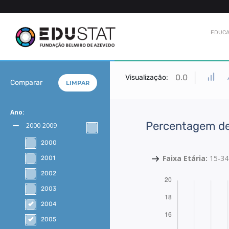
EDUCA
0.0
Visualização:
Comparar
LIMPAR
Ano:
Percentagem de 
2000-2009
2000
Faixa Etária:
15-34
2001
2002
2003
2004
2005