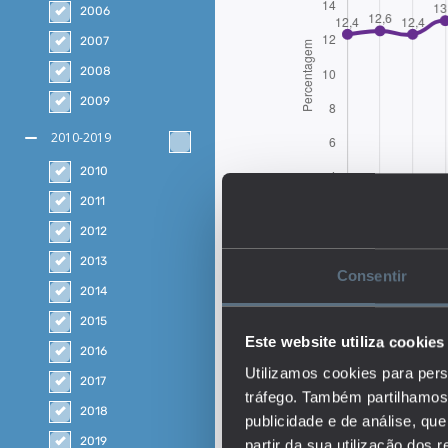
2006
2007
2008
2009
2010-2019
2010
2011
2012
2013
Consentir
2014
2015
Este website utiliza cookies
2016
Utilizamos cookies para pers
2017
Descrição:
tráfego. Também partilhamos 
2018
O indicador representa
publicidade e de análise, q
estão em educação ou fo
2019
partir da sua utilização dos 