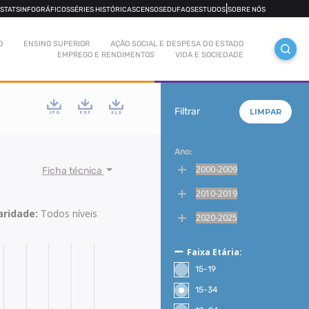
|
OSTATS
INFOGRÁFICOS
SÉRIES HISTÓRICAS
CENSOS
EDUFAQS
ESTUDOS
SOBRE NÓS
O
ENSINO SUPERIOR
AÇÃO SOCIAL E DESPESA DO ESTADO
EMPREGO E RENDIMENTOS
VIDA E SOCIEDADE
Filtrar
LIMPAR
Ano:
2000-2009
Ficha técnica
2010-2019
laridade:
Todos níveis
2020-2025
Faixa Etária:
15-19
15-34