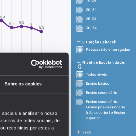
18-24
20-34
25-34
30-34
Situação Laboral:
Pessoas não empregadas
Nível de Escolaridade:
Todos níveis
Sobre os cookies
Ensino básico
Ensino secundário
EDUSTAT 2026
Ensino secundário,
Ensino pós-secundário
(não superior) e Ensino
 sociais e analisar o nosso
superior
rceiros de redes sociais, de
ou recolhidas por estes a
Sexo: