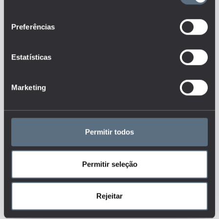
rendimento equivalente que tem
consentimento
em conta a dimensão e a
Preferências
composição dos agregados. A
exploração do indicador permite
ainda analisar a taxa de risco de
Estatísticas
pobreza após as transferências
sociais.
Este é um dos indicadores do
Marketing
conjunto que responde às
questões:
Qual a evolução da
percentagem de riqueza detida
Permitir todos
pelas famílias mais
escolarizadas?
Tags
Permitir seleção
ENSINO BÁSICO
Rejeitar
ENSINO SECUNDÁRIO
ENSINO SUPERIOR