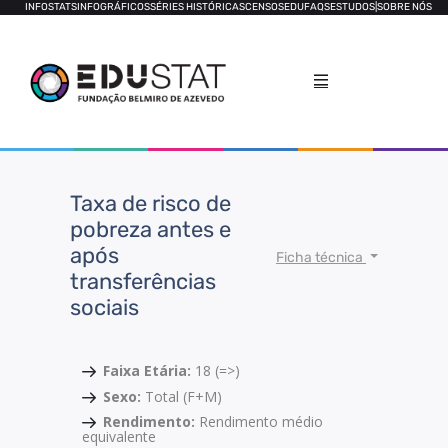
INFOSTATS
INFOGRÁFICOS
SÉRIES HISTÓRICAS
CENSOS
EDUFAQS
ESTUDOS
|
SOBRE NÓS
Taxa de risco de
pobreza antes e
após
Ficha técnica
transferências
sociais
Faixa Etária:
18 (=>)
Sexo:
Total (F+M)
Rendimento:
Rendimento médio
equivalente