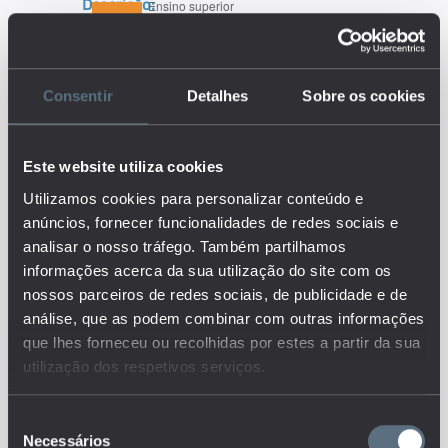
Descrição:
A taxa de risco de pobreza é
definida como a percentagem
da população cujo rendimento
disponível equivalente se
Consentir
Detalhes
Sobre os cookies
encontra abaixo dos limiares de
pobreza definidos (60% do
rendimento mediano por adulto
Este website utiliza cookies
equivalente). O indicador
segmenta por nível de
Utilizamos cookies para personalizar conteúdo e
escolaridade e baseia-se no
anúncios, fornecer funcionalidades de redes sociais e
rendimento disponível do
analisar o nosso tráfego. Também partilhamos
agregado considerando todos os
informações acerca da sua utilização do site com os
rendimentos auferidos por
nossos parceiros de redes sociais, de publicidade e de
aqueles que compõem o
análise, que as podem combinar com outras informações
agregado e que façam parte do
agregado. Este por sua vez tem
que lhes forneceu ou recolhidas por estes a partir da sua
por base na sua composição o
utilização dos respetivos serviços.
número de membros adultos, a
sua idade e sexo, bem como as
Seleção
crianças dependentes.
Necessários
de
Considera-se ainda o