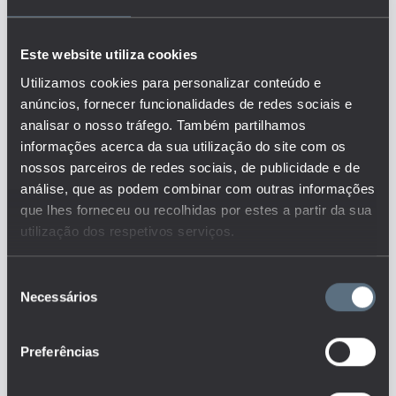
Descrição:
O indicador traduz a taxa de
emprego dos indivíduos com
Este website utiliza cookies
idade entre 20-34 que
satisfazem as seguintes
Utilizamos cookies para personalizar conteúdo e
condições: 1) estão em situação
anúncios, fornecer funcionalidades de redes sociais e
de emprego (de acordo com a
analisar o nosso tráfego. Também partilhamos
definição da OIT); 2) obtiveram
informações acerca da sua utilização do site com os
pelo menos o ensino secundário
nossos parceiros de redes sociais, de publicidade e de
(ISCED 3) como o nível de ensino
análise, que as podem combinar com outras informações
mais elevado completo; 3) não
receberam educação ou
que lhes forneceu ou recolhidas por estes a partir da sua
formação nas 4 semanas
utilização dos respetivos serviços.
anteriores, e 4) e completaram
com sucesso o nível de ensino
Seleção
mais elevado no período de 1 a 3
Necessários
de
anos antes do inquérito.
Este é um dos indicadores do
consentimento
conjunto que responde às
Preferências
questões:
Como variam, ao longo do