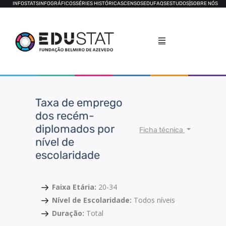
INFOSTATS
INFOGRÁFICOS
SÉRIES HISTÓRICAS
CENSOS
EDUFAQS
ESTUDOS
|
SOBRE NÓS
Taxa de emprego
dos recém-
diplomados por
Ficha técnica
nível de
escolaridade
Faixa Etária:
20-34
Nível de Escolaridade:
Todos níveis
Duração:
Total