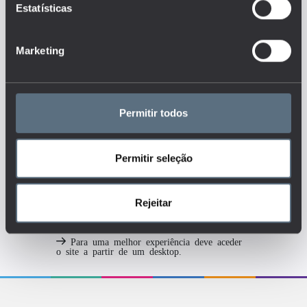
tempo, os resultados de
Estatísticas
empregabilidade face aos graus
académicos?
Marketing
Tags
EMPREGO
Permitir todos
ENSINO BÁSICO
ENSINO SECUNDÁRIO
ENSINO SUPERIOR
SOCIEDADE
Permitir seleção
TAXA DE EMPREGO
Rejeitar
Para uma melhor experiência deve aceder
o site a partir de um desktop.