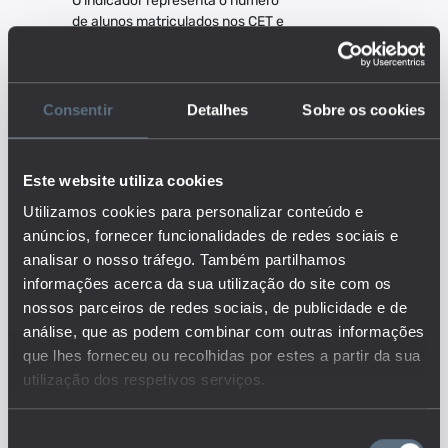
O indicador representa o número
de alunos matriculados nos CET e
nas instituições de ensino de
diferentes subsistemas, nas várias
regiões geográficas. Os CET são
formações pós-secundárias não
Consentir
Detalhes
Sobre os cookies
superiores que conferem o nível 5
de qualificação do Quadro
Nacional de Qualificações. Têm
Este website utiliza cookies
uma duração aproximada de um
ano (entre as 1200 e as 1560
Utilizamos cookies para personalizar conteúdo e
horas).
anúncios, fornecer funcionalidades de redes sociais e
Este é um dos indicadores do
analisar o nosso tráfego. Também partilhamos
conjunto que responde às
informações acerca da sua utilização do site com os
questões:
nossos parceiros de redes sociais, de publicidade e de
Quantos são e como se
análise, que as podem combinar com outras informações
distribuem os docentes,
que lhes forneceu ou recolhidas por estes a partir da sua
colaboradores não-docentes e
alunos nos diferentes níveis de
utilização dos respetivos serviços.
ensino?
Quais as ofertas educativas
disponíveis nos diferentes níveis de
Seleção
ensino em Portugal?