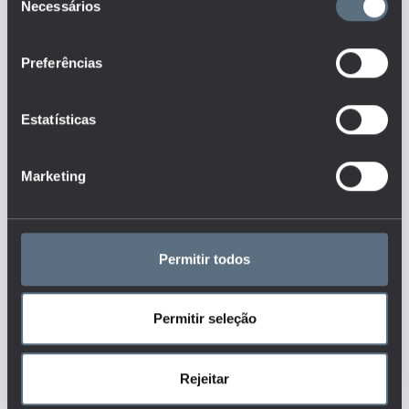
Necessários
de
Qual é a distribuição geográfica
das diferentes ofertas educativas?
consentimento
Qual é o nível de diversidade de
Preferências
oferta formativa acessível?
Quem são os alunos que
acedem e participam no sistema de
ensino português, nos diferentes
Estatísticas
níveis de ensino e ofertas
educativas?
Existem diferenças significativas
Marketing
nos grupos sociais que participam
no sistema de ensino português
face à população?
Tags
Permitir todos
CET
Permitir seleção
DGEEC
ENSINO PÓS-SECUNDÁRIO
ENSINO PROFISSIONAL E OUTRAS VIAS ALTERNATIVAS
Rejeitar