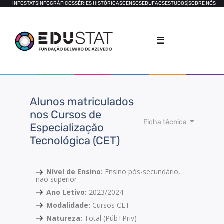
INFOSTATS
INFOGRÁFICOS
SÉRIES HISTÓRICAS
CENSOS
EDUFAQS
ESTUDOS
|
SOBRE NÓS
Alunos matriculados
nos Cursos de
Ficha técnica
Especialização
Tecnológica (CET)
Nível de Ensino:
Ensino pós-secundário,
não superior
Ano Letivo:
2023/2024
Modalidade:
Cursos CET
Natureza:
Total (Púb+Priv)