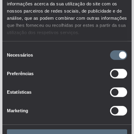
Os dados referem-se ao número
informações acerca da sua utilização do site com os
de docentes em exercício no
nossos parceiros de redes sociais, de publicidade e de
ensino superior por natureza da
análise, que as podem combinar com outras informações
instituição.
Este é um dos indicadores do
que lhes forneceu ou recolhidas por estes a partir da sua
conjunto que responde às
utilização dos respetivos serviços.
questões:
Quantos são e como se
Seleção
distribuem os docentes,
Necessários
de
colaboradores não-docentes e
alunos nos diferentes níveis de
consentimento
ensino?
Preferências
Tags
Estatísticas
DOCENTES
ENSINO SUPERIOR
PROFESSOR
Marketing
RECURSOS HUMANOS