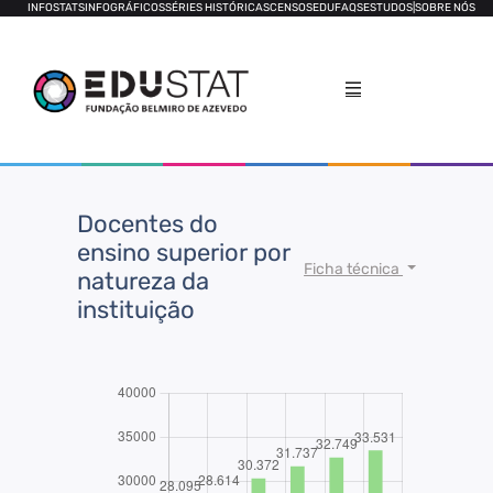
INFOSTATS
INFOGRÁFICOS
SÉRIES HISTÓRICAS
CENSOS
EDUFAQS
ESTUDOS
|
SOBRE NÓS
Docentes do
ensino superior por
Ficha técnica
natureza da
instituição