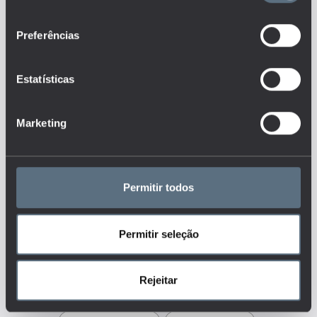
organizações particulares sem
consentimento
fins lucrativos), as Entidades
Preferências
Oficiais que prosseguem fins de
ação social, os Serviços Sociais
de Empresas e a Santa Casa da
Estatísticas
Misericórdia de Lisboa (SCML); a
rede privada-lucrativa engloba
as entidades particulares com
Marketing
fins lucrativos.
Este é um dos indicadores do
conjunto que responde às
questões:
Permitir todos
Que recursos físicos e
tecnológicos existem no sistema
de ensino português e como se
distribuem?
Permitir seleção
Tags
Rejeitar
CRECHES