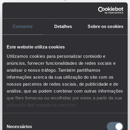
distrito. A taxa de cobertura é
um indicador que relaciona as
vagas em creche com a procura
de creche por parte da
Consentir
Detalhes
Sobre os cookies
população-alvo. Mede-se pelo
rácio do número de vagas em
creche pelo número de crianças
Este website utiliza cookies
em idade típica de frequência da
creche (0 a 3 anos). Os dados
Utilizamos cookies para personalizar conteúdo e
referem-se a Portugal
anúncios, fornecer funcionalidades de redes sociais e
Continental, a 31 de dezembro
analisar o nosso tráfego. Também partilhamos
do ano selecionado, englobando
informações acerca da sua utilização do site com os
as redes pública e solidária
nossos parceiros de redes sociais, de publicidade e de
(entidades não lucrativas) e a
rede privada-lucrativa. As redes
análise, que as podem combinar com outras informações
pública e solidária
que lhes forneceu ou recolhidas por estes a partir da sua
compreendem as Instituições
utilização dos respetivos serviços.
Particulares de Solidariedade
Social (IPSS), outras entidades
sem fins lucrativos (entidades
Seleção
Necessários
equiparadas a IPSS e outras
de