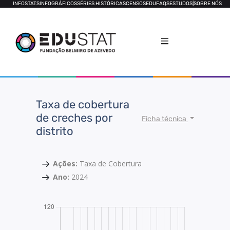
INFOSTATS
INFOGRÁFICOS
SÉRIES HISTÓRICAS
CENSOS
EDUFAQS
ESTUDOS
|
SOBRE NÓS
Taxa de cobertura
de creches por
Ficha técnica
distrito
Ações:
Taxa de Cobertura
Ano:
2024