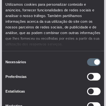
Descrição:
Utilizamos cookies para personalizar conteúdo e
O indicador representa os
anúncios, fornecer funcionalidades de redes sociais e
recursos financeiros, em
analisar o nosso tráfego. Também partilhamos
milhões de euros, provenientes
de diferentes fontes de
informações acerca da sua utilização do site com os
financiamento, gastos em
nossos parceiros de redes sociais, de publicidade e de
educação nos vários níveis de
análise, que as podem combinar com outras informações
ensino.
que lhes forneceu ou recolhidas por estes a partir da sua
Este é um dos indicadores do
utilização dos respetivos serviços.
conjunto que responde às
questões:
Seleção
Quanto se gasta no sistema
Necessários
de ensino em Portugal?
de
Quanto se gasta com as
consentimento
instituições de ensino em
Portugal (investimento público e
Preferências
privado)?
Tags
Estatísticas
DESPESA DO ESTADO
Marketing