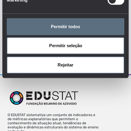
EDUCAÇÃO PRÉ-ESCOLAR
ENSINO BÁSICO
ENSINO SECUNDÁRIO
FINANCIAMENTO
Permitir todos
RECURSOS FINANCEIROS
Permitir seleção
Para uma melhor experiência deve aceder
o site a partir de um desktop.
Rejeitar
O EDUSTAT sistematiza um conjunto de indicadores e
de métricas explanatórias que permitem o
conhecimento da situação atual, tendências de
evolução e dinâmicas estruturais do sistema de ensino