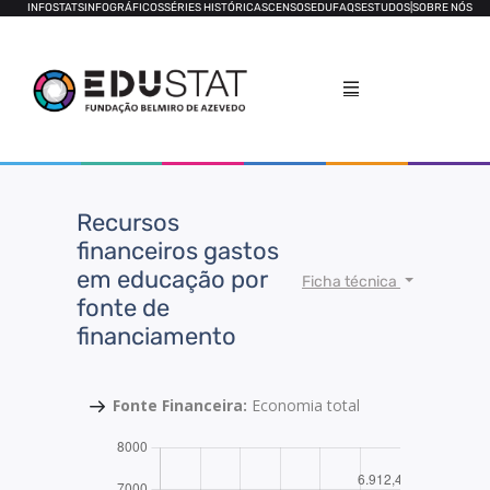
INFOSTATS
INFOGRÁFICOS
SÉRIES HISTÓRICAS
CENSOS
EDUFAQS
ESTUDOS
|
SOBRE NÓS
Recursos
financeiros gastos
em educação por
Ficha técnica
fonte de
financiamento
Fonte Financeira:
Economia total