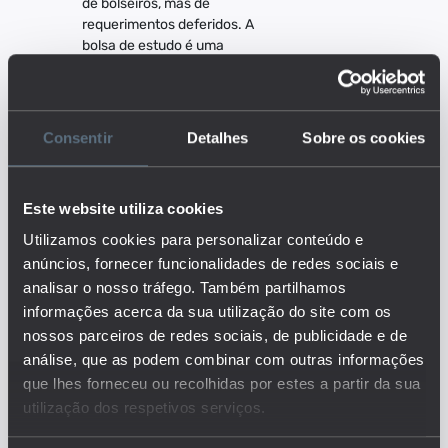
de bolseiros, mas de
requerimentos deferidos. A
bolsa de estudo é uma
prestação pecuniária anual para
comparticipação nos encargos
com a frequência de cursos
técnicos superiores
Consentir
Detalhes
Sobre os cookies
profissionais, cursos de
licenciatura ou cursos de
mestrado, atribuída pelo Estado,
Este website utiliza cookies
a fundo perdido, sempre que o
agregado familiar em que o
Utilizamos cookies para personalizar conteúdo e
estudante se integra não
anúncios, fornecer funcionalidades de redes sociais e
disponha de um nível mínimo
analisar o nosso tráfego. Também partilhamos
adequado de recursos
informações acerca da sua utilização do site com os
financeiros.
nossos parceiros de redes sociais, de publicidade e de
Este é um dos indicadores do
análise, que as podem combinar com outras informações
conjunto que responde às
questões:
que lhes forneceu ou recolhidas por estes a partir da sua
utilização dos respetivos serviços.
Qual o perfil dos alunos nos
diferentes níveis de ensino e
como tem evoluído ao longo do