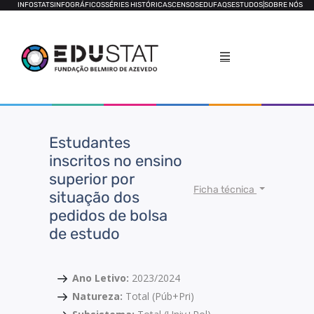
INFOSTATS
INFOGRÁFICOS
SÉRIES HISTÓRICAS
CENSOS
EDUFAQS
ESTUDOS
|
SOBRE NÓS
Estudantes
inscritos no ensino
superior por
Ficha técnica
situação dos
pedidos de bolsa
de estudo
Ano Letivo:
2023/2024
Natureza:
Total (Púb+Pri)