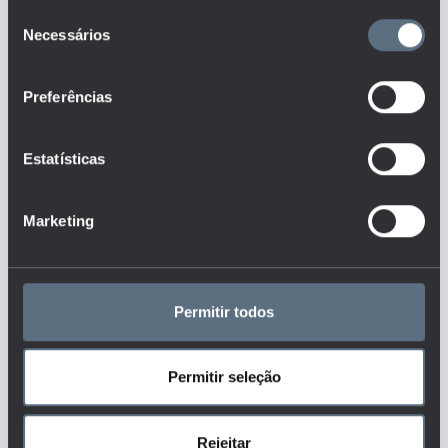
tempo?
Seleção
Necessários
Como se distribui o
de
investimento em educação?
consentimento
Que apoios estão disponíveis
e são oferecidos aos alunos nos
Preferências
diferentes níveis de ensino?
Qual a distribuição
geográfica dos apoios
Estatísticas
disponíveis nos diferentes níveis
de ensino?
Quem são os alunos que
acedem e participam no sistema
Marketing
de ensino português, nos
diferentes níveis de ensino e
ofertas educativas?
Qual o nível de participação
de adultos no sistema de ensino
Permitir todos
português?
Que apoios sociais (ação
social escolar, apoio à integração
de minorias, apoios
Permitir seleção
pedagógicos, apoios
psicológicos, apoios aos alunos
com necessidades educativas
especiais, transição para o
Rejeitar
mercado de trabalho, etc.) são