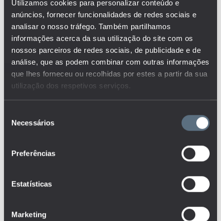
ENSINO PROFISSIONAL E
Utilizamos cookies para personalizar conteúdo e
OUTRAS VIAS
ALTERNATIVAS
anúncios, fornecer funcionalidades de redes sociais e
analisar o nosso tráfego. Também partilhamos
ENSINO RECORRENTE
informações acerca da sua utilização do site com os
nossos parceiros de redes sociais, de publicidade e de
ENSINO SECUNDÁRIO
análise, que as podem combinar com outras informações
ENSINO SUPERIOR
que lhes forneceu ou recolhidas por estes a partir da sua
utilização dos respetivos serviços.
ESCOLA SEGURA
Seleção
ESTABELECIMENTOS
Necessários
de
ESTUDANTES
consentimento
FINANCIAMENTO
Preferências
FORMAÇÃO
Estatísticas
FORMAÇÃO DE ADULTOS
GANHOS RELATIVOS
Marketing