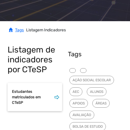
Tags
Listagem Indicadores
Listagem de
Tags
indicadores
por CTeSP
AÇÃO SOCIAL ESCOLAR
Estudantes
AEC
ALUNOS
matriculados em
CTeSP
APOIOS
ÁREAS
AVALIAÇÃO
BOLSA DE ESTUDO