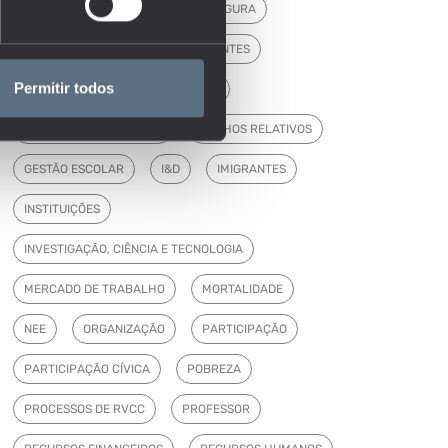
ENSINO SUPERIOR
ESCOLA SEGURA
ESTABELECIMENTOS
ESTUDANTES
Permitir todos
FINANCIAMENTO
FORMAÇÃO
FORMAÇÃO DE ADULTOS
GANHOS RELATIVOS
GESTÃO ESCOLAR
I&D
IMIGRANTES
INSTITUIÇÕES
INVESTIGAÇÃO, CIÊNCIA E TECNOLOGIA
MERCADO DE TRABALHO
MORTALIDADE
NEE
ORGANIZAÇÃO
PARTICIPAÇÃO
PARTICIPAÇÃO CÍVICA
POBREZA
PROCESSOS DE RVCC
PROFESSOR