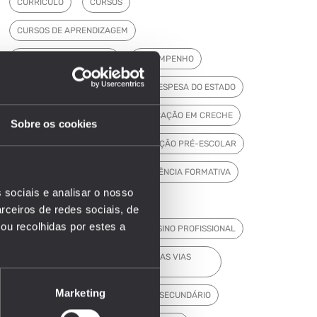
CURRÍCULO
CURSOS
CURSOS DE APRENDIZAGEM
CURSOS PROFISSIONAIS
DESEMPENHO
DESEMPENHO DOS ALUNOS
DESPESA DO ESTADO
DGEEC
DOCENTES
EDUCAÇÃO EM CRECHE
Sobre os cookies
EDUCAÇÃO INCLUSIVA
EDUCAÇÃO PRÉ-ESCOLAR
EDUCADORES
EFA
EFICIÊNCIA FORMATIVA
 sociais e analisar o nosso
EMPREGO
ENSINO BÁSICO
rceiros de redes sociais, de
ou recolhidas por estes a
ENSINO PÓS-SECUNDÁRIO
ENSINO PROFISSIONAL
ENSINO PROFISSIONAL E OUTRAS VIAS
ALTERNATIVAS
Marketing
ENSINO RECORRENTE
ENSINO SECUNDÁRIO