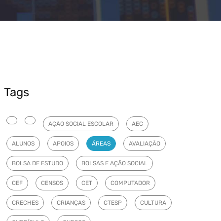
Tags
AÇÃO SOCIAL ESCOLAR
AEC
ALUNOS
APOIOS
ÁREAS
AVALIAÇÃO
BOLSA DE ESTUDO
BOLSAS E AÇÃO SOCIAL
CEF
CENSOS
CET
COMPUTADOR
CRECHES
CRIANÇAS
CTESP
CULTURA