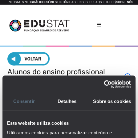
INFOSTATS
INFOGRÁFICOS
SÉRIES HISTÓRICAS
CENSOS
EDUFAQS
ESTUDOS
|
SOBRE NÓS
Alunos do ensino profissional
[2016-2020]
GERAL
RELATÓRIO POR LOCAL
Consentir
Detalhes
Sobre os cookies
RELATÓRIO POR ÁREA DE ESTUDOS
DECOMPOSIÇÃO
Este website utiliza cookies
Utilizamos cookies para personalizar conteúdo e