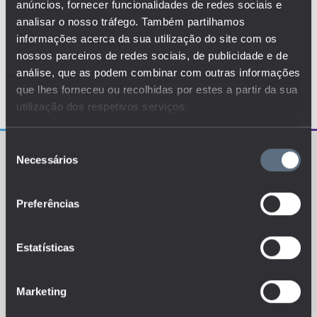
anúncios, fornecer funcionalidades de redes sociais e
analisar o nosso tráfego. Também partilhamos
informações acerca da sua utilização do site com os
nossos parceiros de redes sociais, de publicidade e de
análise, que as podem combinar com outras informações
que lhes forneceu ou recolhidas por estes a partir da sua
utilização dos respetivos serviços.
Seleção
Necessários
de
consentimento
Preferências
O EDUSTAT sistematiza um conjunto de indicadores e
de métricas explanatórias que permitem o
Estatísticas
conhecimento da situação atual, tendências de
evolução e dinâmicas estruturais do sistema de ensino
português.
Marketing