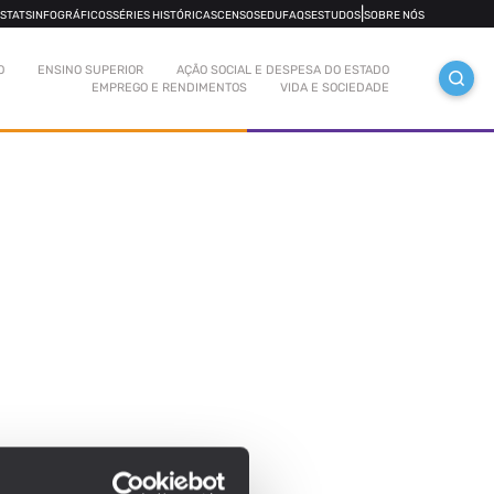
|
OSTATS
INFOGRÁFICOS
SÉRIES HISTÓRICAS
CENSOS
EDUFAQS
ESTUDOS
SOBRE NÓS
O
ENSINO SUPERIOR
AÇÃO SOCIAL E DESPESA DO ESTADO
EMPREGO E RENDIMENTOS
VIDA E SOCIEDADE