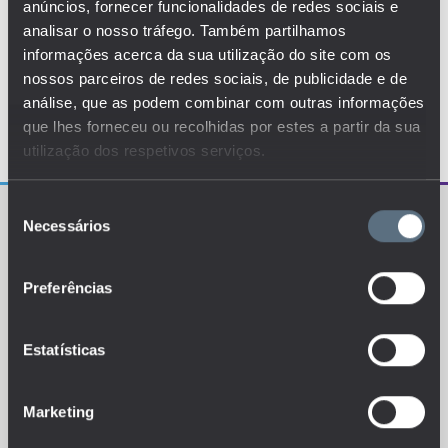
anúncios, fornecer funcionalidades de redes sociais e
analisar o nosso tráfego. Também partilhamos
informações acerca da sua utilização do site com os
nossos parceiros de redes sociais, de publicidade e de
análise, que as podem combinar com outras informações
que lhes forneceu ou recolhidas por estes a partir da sua
utilização dos respetivos serviços.
Seleção
Necessários
de
consentimento
Preferências
O EDUSTAT sistematiza um conjunto de indicadores e
de métricas explanatórias que permitem o
Estatísticas
conhecimento da situação atual, tendências de
evolução e dinâmicas estruturais do sistema de ensino
português.
Marketing