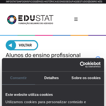
INFOSTATS
INFOGRÁFICOS
SÉRIES HISTÓRICAS
CENSOS
EDUFAQS
ESTUDOS
|
SOBRE NÓS
Alunos do ensino profissional
[2016-2020]
GERAL
RELATÓRIO POR LOCAL
Consentir
Detalhes
Sobre os cookies
RELATÓRIO POR ÁREA DE ESTUDOS
DECOMPOSIÇÃO
Este website utiliza cookies
Utilizamos cookies para personalizar conteúdo e