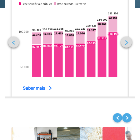
Saber mais
<
>