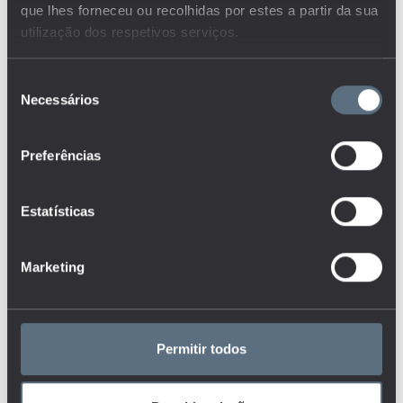
que lhes forneceu ou recolhidas por estes a partir da sua
utilização dos respetivos serviços.
208
Seleção
indicadores nacionais
Necessários
de
consentimento
91
Preferências
indicadores internacionais
Estatísticas
122
Marketing
dashboards
61
Permitir todos
infostats